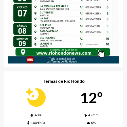
Termas de Río Hondo
12º
40%
4 km/h
1004 hPa
0%