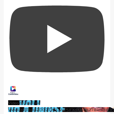
Vídeo de YouTube
VVViUXZTblo5ZDQ2TjhEQVdPSlFXdXJnLlpZTlNmQW1r