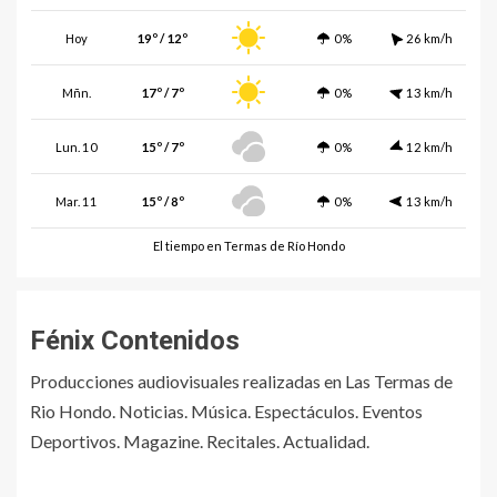
Hoy
19º / 12º
0%
26 km/h
Mñn.
17º / 7º
0%
13 km/h
Lun. 10
15º / 7º
0%
12 km/h
Mar. 11
15º / 8º
0%
13 km/h
El tiempo en Termas de Río Hondo
Fénix Contenidos
Producciones audiovisuales realizadas en Las Termas de
Rio Hondo. Noticias. Música. Espectáculos. Eventos
Deportivos. Magazine. Recitales. Actualidad.