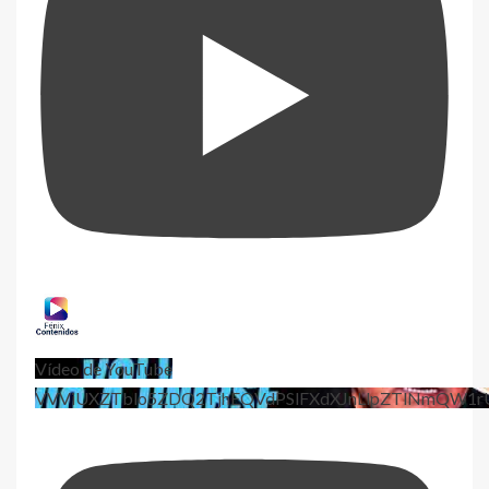
Vídeo de YouTube
VVViUXZTblo5ZDQ2TjhEQVdPSlFXdXJnLlpZTlNmQW1r