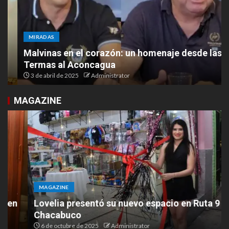
MIRADAS
Malvinas en el corazón: un homenaje desde las
Termas al Aconcagua
3 de abril de 2025
Administrator
MAGAZINE
MAGAZINE
Lovelia presentó su nuevo espacio en Ruta 9 y
Chacabuco
6 de octubre de 2025
Administrator