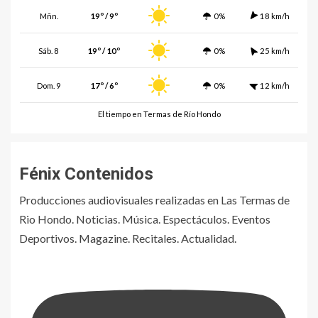
Mñn.
19º / 9º
0%
18 km/h
Sáb. 8
19º / 10º
0%
25 km/h
Dom. 9
17º / 6º
0%
12 km/h
El tiempo en Termas de Río Hondo
Fénix Contenidos
Producciones audiovisuales realizadas en Las Termas de
Rio Hondo. Noticias. Música. Espectáculos. Eventos
Deportivos. Magazine. Recitales. Actualidad.