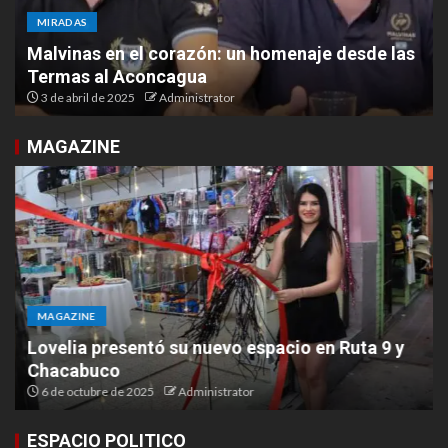
MIRADAS
Malvinas en el corazón: un homenaje desde las
Termas al Aconcagua
3 de abril de 2025
Administrator
MAGAZINE
MAGAZINE
Lovelia presentó su nuevo espacio en Ruta 9 y
Chacabuco
6 de octubre de 2025
Administrator
ESPACIO POLITICO