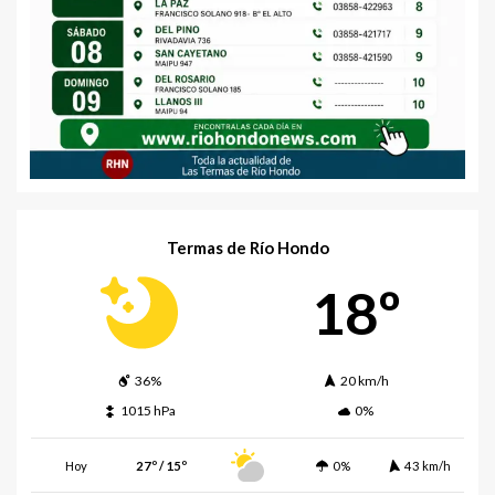
Termas de Río Hondo
18º
36%
20 km/h
1015 hPa
0%
Hoy
27º / 15º
0%
43 km/h