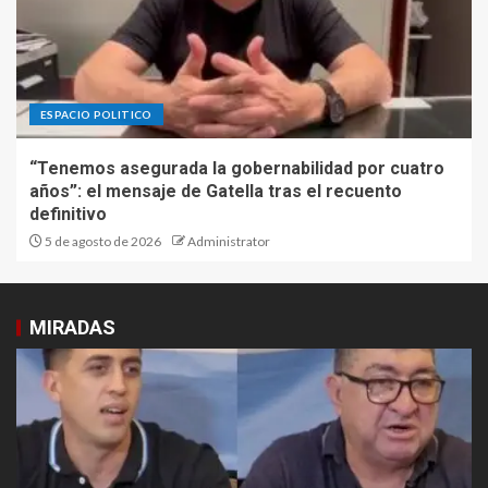
ESPACIO POLITICO
“Tenemos asegurada la gobernabilidad por cuatro
años”: el mensaje de Gatella tras el recuento
definitivo
5 de agosto de 2026
Administrator
MIRADAS