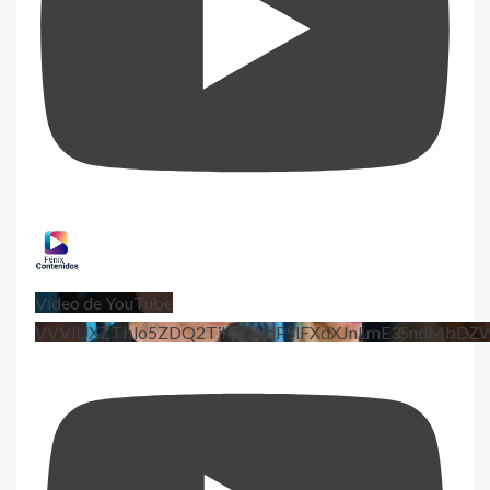
Vídeo de YouTube
VVViUXZTblo5ZDQ2TjhEQVdPSlFXdXJnLmE3SndMbD