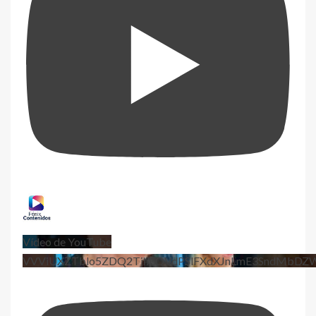
Vídeo de YouTube
VVViUXZTblo5ZDQ2TjhEQVdPSlFXdXJnLmE3SndMbD