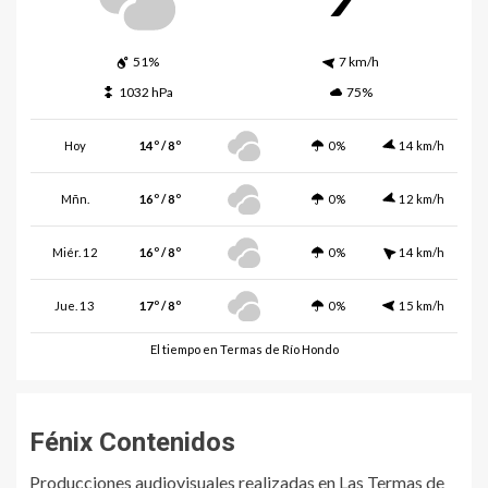
51%
7 km/h
1032 hPa
75%
Hoy
14º / 8º
0%
14 km/h
Mñn.
16º / 8º
0%
12 km/h
Miér. 12
16º / 8º
0%
14 km/h
Jue. 13
17º / 8º
0%
15 km/h
El tiempo en Termas de Río Hondo
Fénix Contenidos
Producciones audiovisuales realizadas en Las Termas de