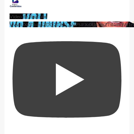
Vídeo de YouTube
VVViUXZTblo5ZDQ2TjhEQVdPSlFXdXJnLlpZTlNmQW1r