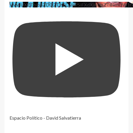
VVViUXZTblo5ZDQ2TjhEQVdPSlFXdXJnLlpZTlNmQW1r
Espacio Político - David Salvatierra