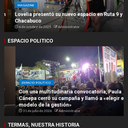
MAGAZINE
Lovelia presentó su nuevo espacio en Ruta 9 y
Chacabuco
6 de octubre de 2025
Administrator
ESPACIO POLITICO
ESPACIO POLITICO
Con una multitudinaria convocatoria, Paula
Cánepa cerró su campaña y llamó a «elegir el
modelo de la gestión»
31 de julio de 2026
Administrator
TERMAS, NUESTRA HISTORIA