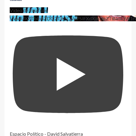
Vídeo de YouTube
VVViUXZTblo5ZDQ2TjhEQVdPSlFXdXJnLlpZTlNmQW1r
Espacio Político - David Salvatierra