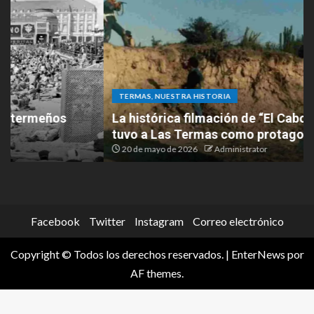
TERMAS, NUESTRA HISTORIA
La histórica filmación de “El Cabo Savino” que
tuvo a Las Termas como protagonista
20 de mayo de 2026
Administrator
Facebook
Twitter
Instagram
Correo electrónico
Copyright © Todos los derechos reservados.
|
EnterNews
por
AF themes.