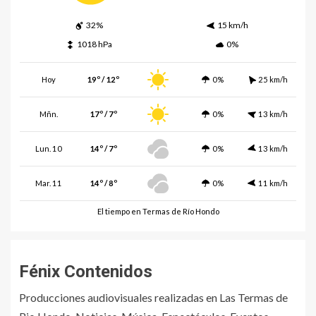
32%
15 km/h
1018 hPa
0%
Hoy
19º / 12º
0%
25 km/h
Mñn.
17º / 7º
0%
13 km/h
Lun. 10
14º / 7º
0%
13 km/h
Mar. 11
14º / 8º
0%
11 km/h
El tiempo en Termas de Río Hondo
Fénix Contenidos
Producciones audiovisuales realizadas en Las Termas de