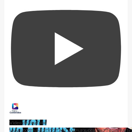
Vídeo de YouTube
VVViUXZTblo5ZDQ2TjhEQVdPSlFXdXJnLlpZTlNmQW1r