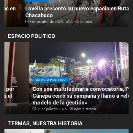
Lovelia presentó su nuevo espacio en Ruta 9 y
Chacabuco
6 de octubre de 2025
Administrator
ESPACIO POLITICO
ESPACIO POLITICO
Con una multitudinaria convocatoria, Paula
Cánepa cerró su campaña y llamó a «elegir el
modelo de la gestión»
31 de julio de 2026
Administrator
TERMAS, NUESTRA HISTORIA