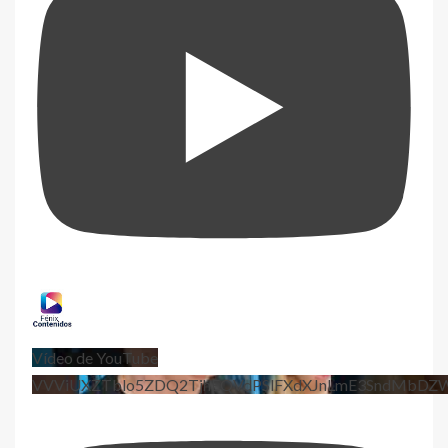
Vídeo de YouTube
VVViUXZTblo5ZDQ2TjhEQVdPSlFXdXJnLmE3SndMbD