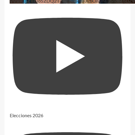
VVViUXZTblo5ZDQ2TjhEQVdPSlFXdXJnLmE3SndMbD
Elecciones 2026