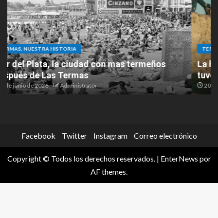
TERMAS, NUESTRA HISTORIA
La histórica filmación de “El Cabo Savino” que
tuvo a Las Termas como protagonista
20 de mayo de 2026
Administrator
Facebook
Twitter
Instagram
Correo electrónico
Copyright © Todos los derechos reservados.
|
EnterNews
por
AF themes.