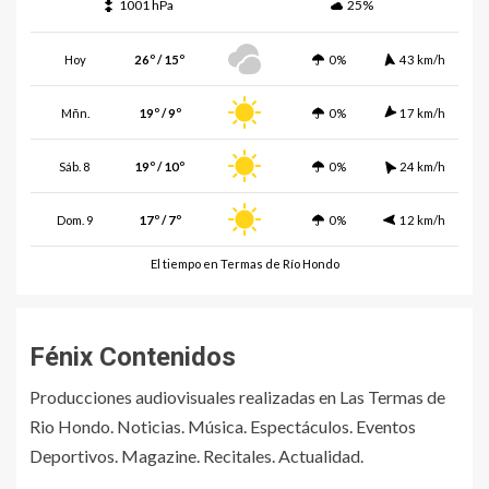
1001 hPa
25%
Hoy
26º / 15º
0%
43 km/h
Mñn.
19º / 9º
0%
17 km/h
Sáb. 8
19º / 10º
0%
24 km/h
Dom. 9
17º / 7º
0%
12 km/h
El tiempo en Termas de Río Hondo
Fénix Contenidos
Producciones audiovisuales realizadas en Las Termas de
Rio Hondo. Noticias. Música. Espectáculos. Eventos
Deportivos. Magazine. Recitales. Actualidad.