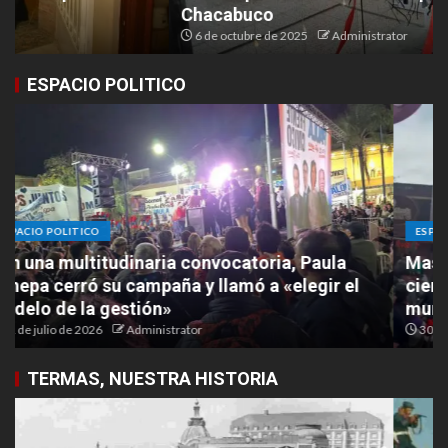
Chacabuco
6 de octubre de 2025
Administrator
ESPACIO POLITICO
ESPACIO POLITICO
Masiva caravana de Domingo Gatella marcó el
cierre de campaña rumbo a las elecciones
municipales
30 de julio de 2026
Administrator
TERMAS, NUESTRA HISTORIA