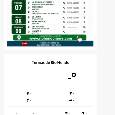
Termas de Río Hondo
-º
-
-
-
-
-
-
-
-