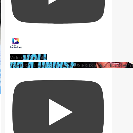
Vídeo de YouTube
VVViUXZTblo5ZDQ2TjhEQVdPSlFXdXJnLlpZTlNmQW1