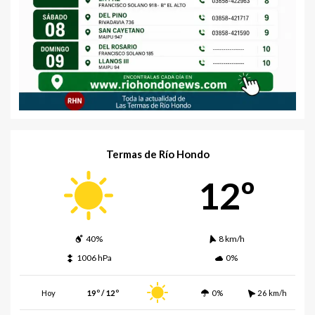
Termas de Río Hondo
12º
40%
8 km/h
1006 hPa
0%
Hoy
19º / 12º
0%
26 km/h