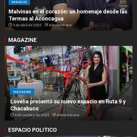
MIRADAS
Malvinas en el corazón: un homenaje desde las
Termas al Aconcagua
3 de abril de 2025
Administrator
MAGAZINE
MAGAZINE
Lovelia presentó su nuevo espacio en Ruta 9 y
Chacabuco
6 de octubre de 2025
Administrator
ESPACIO POLITICO