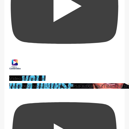
Vídeo de YouTube
VVViUXZTblo5ZDQ2TjhEQVdPSlFXdXJnLlpZTlNmQW1r