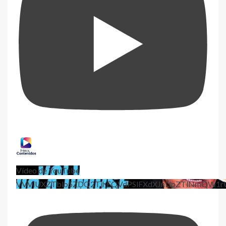
Vídeo de YouTube
VVViUXZTblo5ZDQ2TjhEQVdPSlFXdXJnLlpZTlNmQW1r