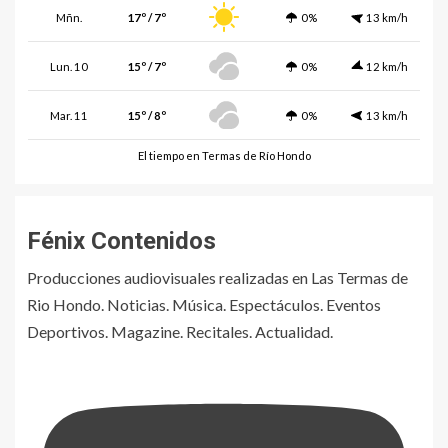
Mñn.
17º / 7º
0%
13 km/h
Lun. 10
15º / 7º
0%
12 km/h
Mar. 11
15º / 8º
0%
13 km/h
El tiempo en Termas de Río Hondo
Fénix Contenidos
Producciones audiovisuales realizadas en Las Termas de
Rio Hondo. Noticias. Música. Espectáculos. Eventos
Deportivos. Magazine. Recitales. Actualidad.