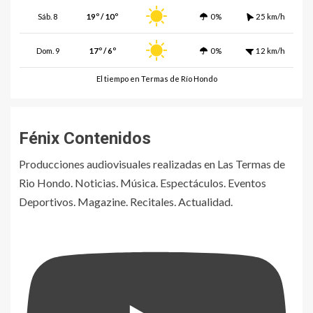
Sáb. 8
19º / 10º
0%
25 km/h
Dom. 9
17º / 6º
0%
12 km/h
El tiempo en Termas de Río Hondo
Fénix Contenidos
Producciones audiovisuales realizadas en Las Termas de
Rio Hondo. Noticias. Música. Espectáculos. Eventos
Deportivos. Magazine. Recitales. Actualidad.