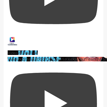
Vídeo de YouTube
VVViUXZTblo5ZDQ2TjhEQVdPSlFXdXJnLlpZTlNmQW1r