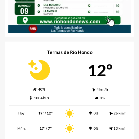
Termas de Río Hondo
12º
40%
4 km/h
1004 hPa
0%
Hoy
19º / 12º
0%
26 km/h
Mñn.
17º / 7º
0%
13 km/h