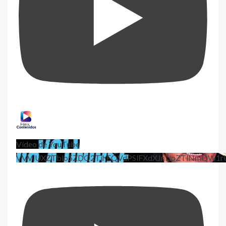
Vídeo de YouTube
VVViUXZTblo5ZDQ2TjhEQVdPSlFXdXJnLlpZTlNmQW1r