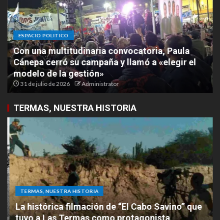
ESPACIO POLITICO
Con una multitudinaria convocatoria, Paula
Cánepa cerró su campaña y llamó a «elegir el
modelo de la gestión»
31 de julio de 2026
Administrator
TERMAS, NUESTRA HISTORIA
TERMAS, NUESTRA HISTORIA
La histórica filmación de “El Cabo Savino” que
tuvo a Las Termas como protagonista